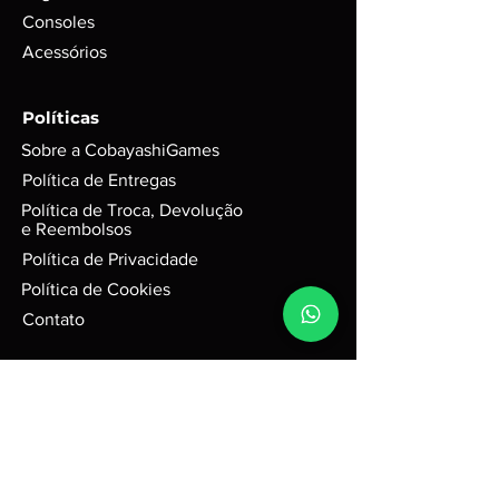
funcionamento em foto;
Consoles
Para itens mais novos, não é
Acessórios
possível garantir se conteúdos
digitais foram ou não foram
utilizados. Exemplo: códigos, DLC’s
Políticas
e itens extras;
Sobre a CobayashiGames
GARANTIA de 3 meses mediante
selo de garantia intacto;
Política de Entregas
Alguns produtos podem possui
Política de Troca, Devolução
riscos e sinais do tempo, mas
e Reembolsos
funciona perfeitamente. Para
Política de Privacidade
jogos em d
isco, podem possuir
Política de Cookies
leves riscos que não interferem na
performance do jogo.
Contato
Caixas e Embalagens:
Podem possuir pequenas avarias,
Nome da empresa:
que não irão afetar a integridade
Cobayashi Games
do produto.
R3 Tecnologia ME
CNPJ
50.075.243
/0001-67