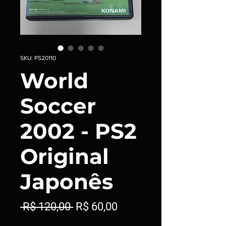
SKU: PS20110
World
Soccer
2002 - PS2
Original
Japonês
Preço
Preço
 R$ 120,00 
R$ 60,00
normal
promocional