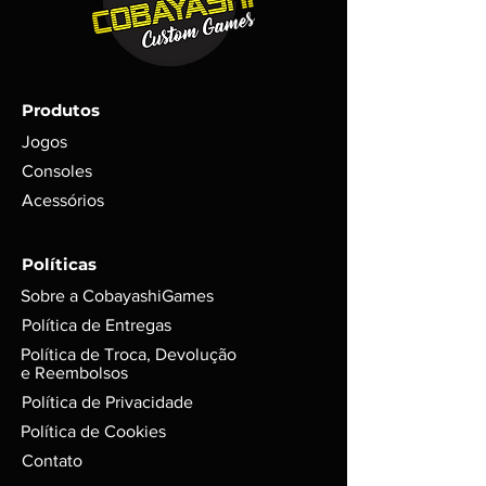
ilustrativas;
(SEDEX, PAC etc..)
Trata-se de um item RARO com
poucas unidades em estoque;
Todos os itens são testados antes
do envio com garantia de
Produtos
funcionamento em foto;
Para itens mais novos, não é
Jogos
possível garantir se conteúdos
Consoles
digitais foram ou não foram
Acessórios
utilizados. Exemplo: códigos, DLC’s
e itens extras;
GARANTIA de 3 meses mediante
Políticas
selo de garantia intacto;
Sobre a CobayashiGames
Alguns produtos podem possui
riscos e sinais do tempo, mas
Política de Entregas
funciona perfeitamente. Para
Política de Troca, Devolução
jogos em d
isco, podem possuir
e Reembolsos
leves riscos que não interferem na
Política de Privacidade
performance do jogo.
Política de Cookies
Caixas e Embalagens:
Podem possuir pequenas avarias,
Contato
que não irão afetar a integridade