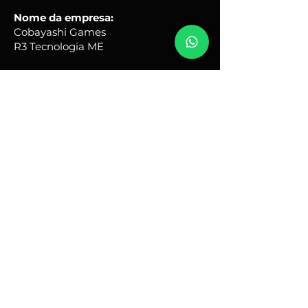
do produto.
Nome da empresa:
Cobayashi Games
R3 Tecnologia ME
CNPJ
50.075.243
/0001-67
Endereço comercial:
Rua Quinze, 31 - Portal Ville
Flamboyant - Porto Feliz -
SP
Brasil - CEP:
18540-690
Horário de Atendimento:
Seg - Sex: 9hs - 17hs
renato@cobayashigames.com.br
+55 (15) 9 9614-4597