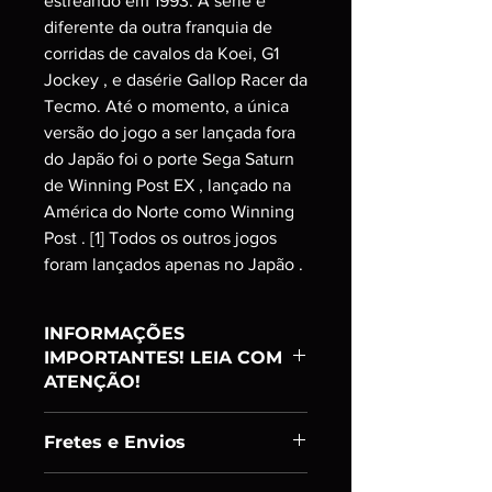
estreando em 1993. A série é
diferente da outra franquia de
corridas de cavalos da Koei, G1
Jockey , e dasérie Gallop Racer da
Tecmo. Até o momento, a única
versão do jogo a ser lançada fora
do Japão foi o porte Sega Saturn
de Winning Post EX , lançado na
América do Norte como Winning
Post . [1] Todos os outros jogos
foram lançados apenas no Japão .
INFORMAÇÕES
IMPORTANTES! LEIA COM
ATENÇÃO!
Item:
Ranking A
Fretes e Envios
PRODUTO USADO;
ADQUIRIDO E TESTADO UM A UM;
Enviamos os itens em até 24h úteis
SÓ DISPONIBILIZAMOS PARA