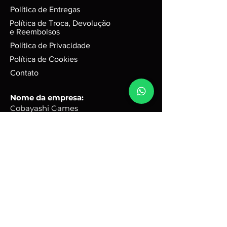
riscos e sinais do tempo, mas
Política de Entregas
funciona perfeitamente. Para
Política de Troca, Devolução
jogos em d
isco, podem possuir
e Reembolsos
leves riscos que não interferem na
Política de Privacidade
performance do jogo.
Política de Cookies
Caixas e Embalagens:
Podem possuir pequenas avarias,
Contato
que não irão afetar a integridade
do produto.
Nome da empresa:
Cobayashi Games
R3 Tecnologia ME
CNPJ
50.075.243
/0001-67
Endereço comercial:
Rua Quinze, 31 - Portal Ville
Flamboyant - Porto Feliz -
SP
Brasil - CEP:
18540-690