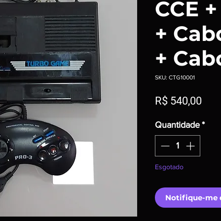
CCE +
+ Cab
+ Cab
SKU: CTG10001
Pre
R$ 540,00
Quantidade
*
Esgotado
Notifique-me 