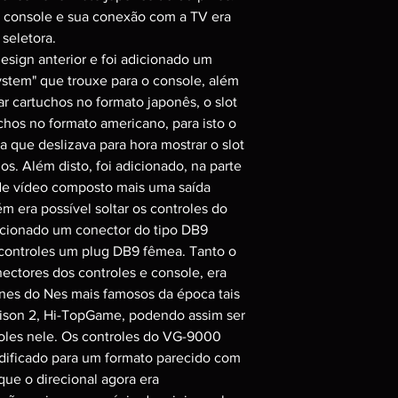
o console e sua conexão com a TV era
seletora.
sign anterior e foi adicionado um
stem" que trouxe para o console, além
ar cartuchos no formato japonês, o slot
chos no formato americano, para isto o
que deslizava para hora mostrar o slot
os. Além disto, foi adicionado, na parte
 de vídeo composto mais uma saída
ém era possível soltar os controles do
dicionado um conector do tipo DB9
controles um plug DB9 fêmea. Tanto o
ectores dos controles e console, era
nes do Nes mais famosos da época tais
ison 2, Hi-TopGame, podendo assim ser
oles nele. Os controles do VG-9000
ificado para um formato parecido com
ue o direcional agora era