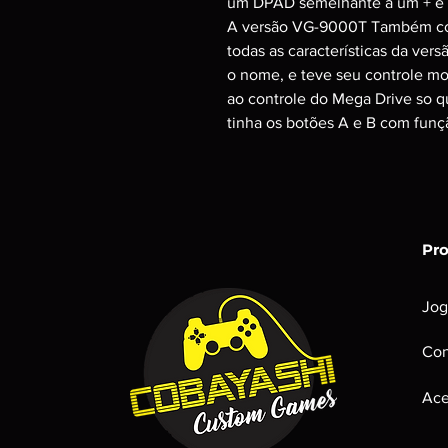
um DPAD semelhante a um + e 
A versão VG-9000T Também c
todas as características da v
o nome, e teve seu controle m
ao controle do Mega Drive so q
tinha os botões A e B com funç
Pr
Jog
Con
Ace