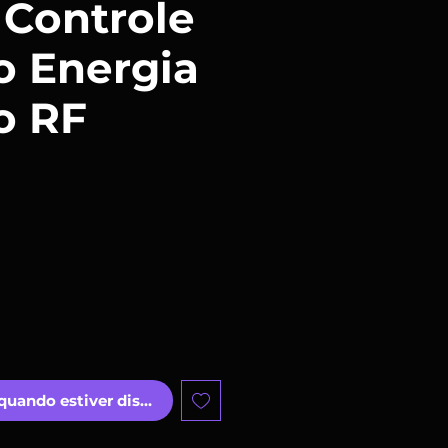
 Controle
o Energia
o RF
ço
quando estiver disponível