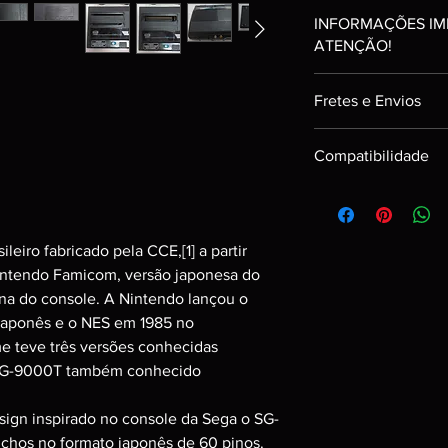
INFORMAÇÕES IM
ATENÇÃO!
Item:
Ranking C
Fretes e Envios
PRODUTO USADO
FUNCIONAMENTO
Enviamos os itens em
GARANTIA DE 03
Compatibilidade
pagamento.
POSSUI ALGUNS 
Podem ocorrer event
*Fotos reais do item.
- Tv de Tubo com Ent
serão avisados com a
- 110V/220V
Após a entrega de se
Itens Inclusos neste l
segue o indicado de 
iro fabricado pela CCE,[1] a partir
- 01 Console Turbo
da compra e forma de 
- 01 Controle;
Nintendo Famicom, versão japonesa do
na do console. A Nintendo lançou o
ATENÇÃO!!!
aponês e o NES em 1985 no
**Não Possui Caixa;
 teve três versões conhecidas
** Não Possui Manual
VG-9000T também conhecido
SÓ EFETUE A COMPRA
ign inspirado no console da Sega o SG-
USADOS PODEM CO
USO.
tuchos no formato japonês de 60 pinos.