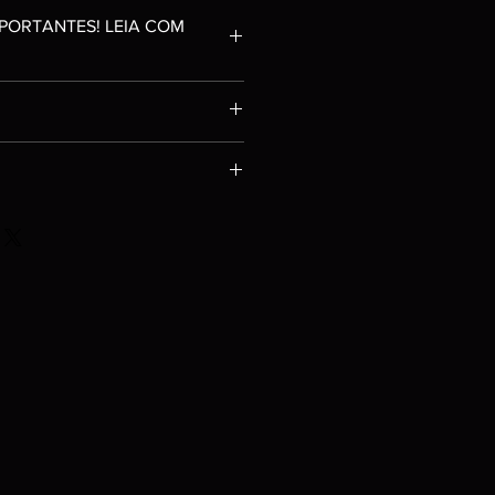
PORTANTES! LEIA COM
;
 PERFEITO;
 até 24h úteis após confirmação de
 MESES;
RISCOS DE USO NA CARCAÇA;
uais atrasos, mas que sempre
rada RF;
ntecedência.
us itens aos Correios o prazo
ote:
acordo com o CEP colocado no ato
 Game VG9000T;
envio escolhida. (SEDEX, PAC etc..)
;
 SE TIVER CERTEZA, POIS ITENS
NTER MARCAS DO TEMPO OU