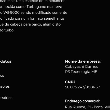
não mais uma espécie de minimanche.
onhecida como Turbogame manteve
ersão VG-9000 sendo modificado somente
odificado para um formato semelhante
ue de cabeça para baixo, além disto
ão turbo.
odutos
Nome da empresa:
Cobayashi Games
R3 Tecnologia ME
os
CNPJ
soles
50.075.243/0001-67
ssórios
Endereço comercial:
Rua Quinze, 31 - Portal Vil