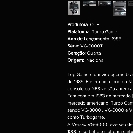
Produtora:
CCE
Plataforma:
Turbo Game
Ano de Lançamento:
1985
Série:
VG-9000T
Geração:
Quarta
Origem:
Nacional
Top Game é um videogame brasile
de 1989. Ele era um clone do 
console ou NES versão america
Famicom em 1983 no mercado j
mercado americano. Turbo Game
sendo VG-8000 , VG-9000 e 
como Turbogame.
A Versão VG-8000 teve seu des
1000 e só tinha o slot para car