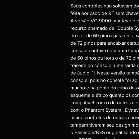
Seus controles não soltavam d
feita por cabo de RF sem chave 
A versão VG-9000 manteve o de
recurso chamado de "Double Sy
do slot de 60 pinos para encaix
de 72 pinos para encaixar cartu
console contava com uma tampa 
de 60 pinos ou hora o de 72 pin
traseira do console, uma saída
de áudio,[1]. Nesta versão tamb
console, pois no console foi a
macho e na ponta do cabo dos 
esquema elétrico quanto os con
compatível com o de outros clo
com o Phantom System , Dynav
usado controles de outros cons
também tiveram seu design mod
o Famicom/NES original sendo q