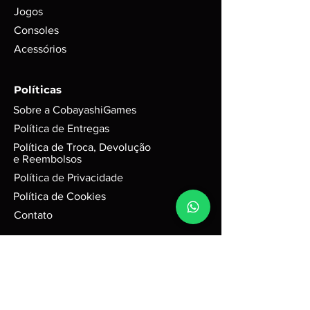
Para itens mais novos, não é
Jogos
possível garantir se conteúdos
Consoles
digitais foram ou não foram
Acessórios
utilizados. Exemplo: códigos, DLC’s
e itens extras;
GARANTIA de 3 meses mediante
Políticas
selo de garantia intacto;
Sobre a CobayashiGames
Alguns produtos podem possui
riscos e sinais do tempo, mas
Política de Entregas
funciona perfeitamente. Para
Política de Troca, Devolução
jogos em d
isco, podem possuir
e Reembolsos
leves riscos que não interferem na
Política de Privacidade
performance do jogo.
Política de Cookies
Caixas e Embalagens:
Podem possuir pequenas avarias,
Contato
que não irão afetar a integridade
do produto.
Nome da empresa:
Cobayashi Games
R3 Tecnologia ME
CNPJ