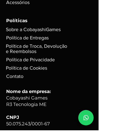
Acessórios
utilizados. Exemplo: códigos, DLC’s
e itens extras;
GARANTIA de 3 meses mediante
Políticas
selo de garantia intacto;
Sobre a CobayashiGames
Alguns produtos podem possui
riscos e sinais do tempo, mas
Política de Entregas
funciona perfeitamente. Para
Política de Troca, Devolução
jogos em d
isco, podem possuir
e Reembolsos
leves riscos que não interferem na
Política de Privacidade
performance do jogo.
Política de Cookies
Caixas e Embalagens:
Podem possuir pequenas avarias,
Contato
que não irão afetar a integridade
do produto.
Nome da empresa:
Cobayashi Games
R3 Tecnologia ME
CNPJ
50.075.243
/0001-67
Endereço comercial: