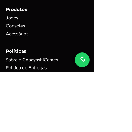
do envio com garantia de
Produtos
funcionamento em foto;
Para itens mais novos, não é
Jogos
possível garantir se conteúdos
Consoles
digitais foram ou não foram
Acessórios
utilizados. Exemplo: códigos, DLC’s
e itens extras;
GARANTIA de 3 meses mediante
Políticas
selo de garantia intacto;
Sobre a CobayashiGames
Alguns produtos podem possui
riscos e sinais do tempo, mas
Política de Entregas
funciona perfeitamente. Para
Política de Troca, Devolução
jogos em d
isco, podem possuir
e Reembolsos
leves riscos que não interferem na
Política de Privacidade
performance do jogo.
Política de Cookies
Caixas e Embalagens:
Podem possuir pequenas avarias,
Contato
que não irão afetar a integridade
do produto.
Nome da empresa:
Cobayashi Games
R3 Tecnologia ME