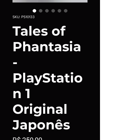
SKU: PS10133
Tales of
Phantasia
-
PlayStatio
n 1
Original
Japonês
Preço