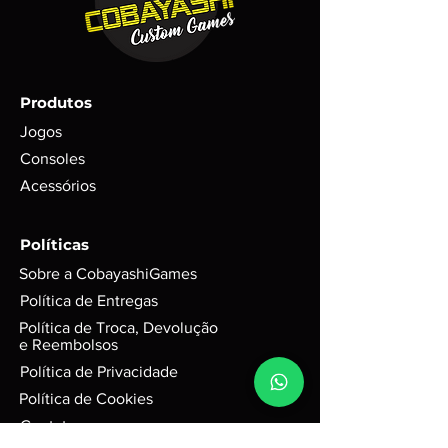
produto, mas em adicional imagens
(SEDEX, PAC etc..)
ilustrativas;
Trata-se de um item RARO com
poucas unidades em estoque;
Todos os itens são testados antes
Produtos
do envio com garantia de
funcionamento em foto;
Jogos
Para itens mais novos, não é
Consoles
possível garantir se conteúdos
Acessórios
digitais foram ou não foram
utilizados. Exemplo: códigos, DLC’s
e itens extras;
Políticas
GARANTIA de 3 meses mediante
Sobre a CobayashiGames
selo de garantia intacto;
Alguns produtos podem possui
Política de Entregas
riscos e sinais do tempo, mas
Política de Troca, Devolução
funciona perfeitamente. Para
e Reembolsos
jogos em d
isco, podem possuir
Política de Privacidade
leves riscos que não interferem na
Política de Cookies
performance do jogo.
Caixas e Embalagens:
Contato
Podem possuir pequenas avarias,