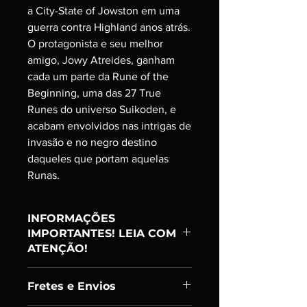
a City-State of Jowston em uma
guerra contra Highland anos atrás.
O protagonista e seu melhor
amigo, Jowy Atreides, ganham
cada um parte da Rune of the
Beginning, uma das 27 True
Runes do universo Suikoden, e
acabam envolvidos nas intrigas de
invasão e no negro destino
daqueles que portam aquelas
Runas.
INFORMAÇÕES
IMPORTANTES! LEIA COM
ATENÇÃO!
Item:
Ranking A
Fretes e Envios
PRODUTO USADO;
ADQUIRIDO E TESTADO UM A UM;