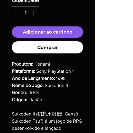
Quantidade
*
Adicionar ao carrinho
Comprar
Produtora:
Konami
Plataforma:
Sony PlayStation 1
Ano de Lançamento:
1998
Nome do Jogo:
Suikoden II
Genêro:
RPG
Origem:
Japão
Suikoden II (幻想水滸伝II Gensō
Suikoden Tsū?) é um jogo de RPG
desenvolvido e lançado