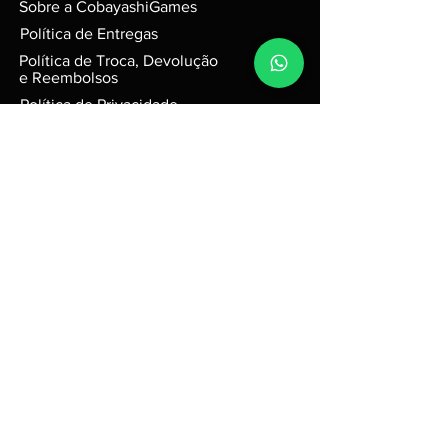
Sobre a CobayashiGames
Alguns produtos podem possui
riscos e sinais do tempo, mas
Política de Entregas
funciona perfeitamente. Para
Política de Troca, Devolução
jogos em d
isco, podem possuir
e Reembolsos
leves riscos que não interferem na
Política de Privacidade
performance do jogo.
Política de Cookies
Caixas e Embalagens:
Podem possuir pequenas avarias,
Contato
que não irão afetar a integridade
do produto.
Nome da empresa:
Cobayashi Games
R3 Tecnologia ME
CNPJ
50.075.243
/0001-67
Endereço comercial:
Rua Quinze, 31 - Portal Ville
Flamboyant - Porto Feliz -
SP
Brasil - CEP:
18540-690