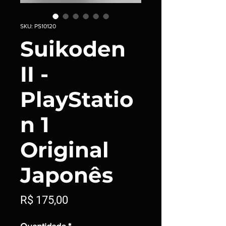
SKU: PS10120
Suikoden
II -
PlayStatio
n 1
Original
Japonês
Preço
R$ 175,00