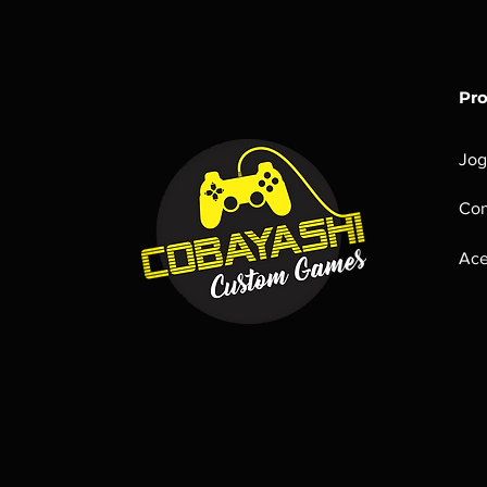
Pr
Jog
Con
Ace