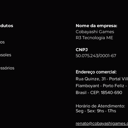
Alguns produtos p
tempo, mas funci
d
isco, podem poss
interferem na per
odutos
Nome da empresa:
Caixas e Embalage
Cobayashi Games
Podem possuir peq
R3 Tecnologia ME
a integridade do p
os
CNPJ
soles
50.075.243/0001-67
ssórios
Endereço comercial:
Rua Quinze, 31 - Portal Vil
Flamboyant - Porto Feliz -
Brasil - CEP: 18540-690
Horário de Atendimento:
Seg - Sex: 9hs - 17hs
renato@cobayashigames.