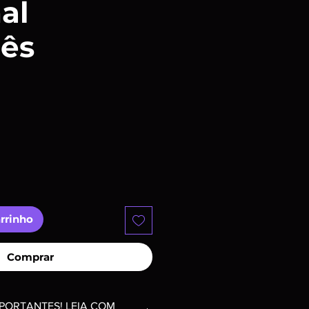
al
ês
o
arrinho
Comprar
PORTANTES! LEIA COM