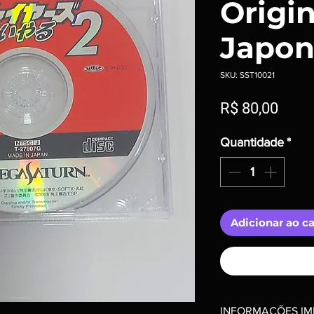
Origin
Japon
SKU: SST10021
Preç
R$ 80,00
Quantidade
*
Adicionar ao c
INFORMAÇÕES IM