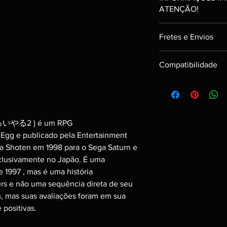
ATENÇÃO!
Item:
Ranking C
Fretes e Envios
PRODUTO USADO
Enviamos os itens em
ADQUIRIDO E TE
Compatibilidade
pagamento.
SÓ DISPONIBILI
Podem ocorrer event
CONDIÇÕES DE U
- Sega Saturn Origin
serão avisados com a
Algumas imagens 
Após a entrega de se
componentes são m
segue o indicado de 
produtos contém f
da compra e forma de 
いやる2 )
é um RPG
adicional imagens i
Trata-se de um i
 Egg e publicado pela Entertainment
estoque;
a Shoten em 1998 para o Sega Saturn e
Todos os itens sã
xclusivamente no Japão. É uma
garantia de funci
 1997 , mas é uma história
Para itens mais no
rs e não uma sequência direta de seu
conteúdos digitais
, mas suas avaliações foram em sua
Exemplo: códigos, 
positivas.
GARANTIA de 3 me
intacto;