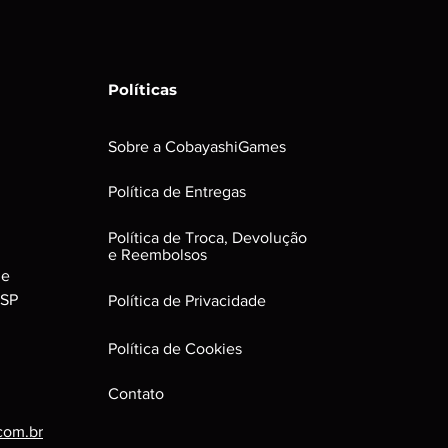
odem possui riscos e sinais do
ona perfeitamente. Para jogos em
uir leves riscos que não
formance do jogo.
Políticas
ns:
uenas avarias, que não irão afetar
roduto.
Sobre a CobayashiGames
Política de Entregas
Política de Troca, Devolução
e Reembolsos
le
 SP
Política de Privacidade
Política de Cookies
Contato
com.br