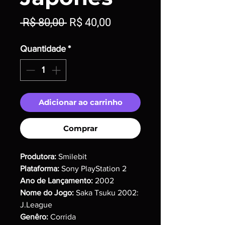
Preço
Preço
 R$ 80,00 
R$ 40,00
normal
promocional
Quantidade
*
Adicionar ao carrinho
Comprar
Produtora:
Smilebit
Plataforma:
Sony PlayStation 2
Ano de Lançamento:
2002
Nome do Jogo:
Saka Tsuku 2002:
J.League
Genêro:
Corrida