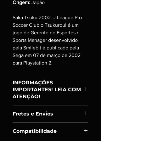
Origem:
Japão
Saka Tsuku 2002: J.League Pro
Soccer Club o Tsukurou! é um
jogo de Gerente de Esportes /
Sports Manager desenvolvido
pela Smilebit e publicado pela
Sega em 07 de março de 2002
para Playstation 2.
INFORMAÇÕES
IMPORTANTES! LEIA COM
ATENÇÃO!
Item:
Ranking A
Fretes e Envios
PRODUTO USADO;
ADQUIRIDO E TESTADO UM A UM;
Enviamos os itens em até 24h úteis
SÓ DISPONIBILIZAMOS PARA
Compatibilidade
após confirmação de pagamento.
VENDA ITENS EM CONDIÇÕES DE
Podem ocorrer eventuais atrasos, mas