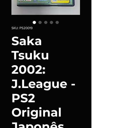
SKU: PS20019
Saka
Tsuku
2002:
J.League -
PS2
Original
Japonês