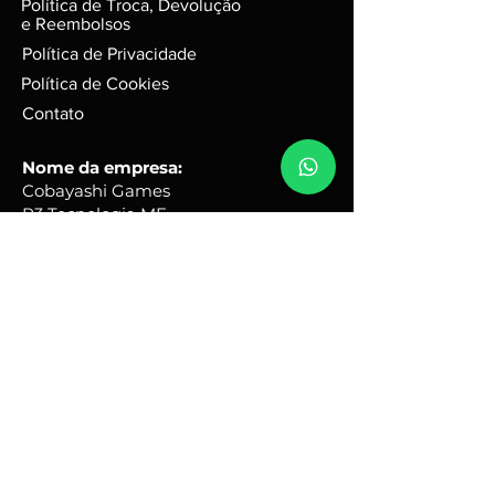
Política de Troca, Devolução
jogos em d
isco, podem possuir
e Reembolsos
leves riscos que não interferem na
Política de Privacidade
performance do jogo.
Política de Cookies
Caixas e Embalagens:
Podem possuir pequenas avarias,
Contato
que não irão afetar a integridade
do produto.
Nome da empresa:
Cobayashi Games
R3 Tecnologia ME
CNPJ
50.075.243
/0001-67
Endereço comercial:
Rua Quinze, 31 - Portal Ville
Flamboyant - Porto Feliz -
SP
Brasil - CEP:
18540-690
Horário de Atendimento:
Seg - Sex: 9hs - 17hs