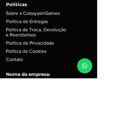
GARANTIA de 3 meses mediante
Políticas
selo de garantia intacto;
Sobre a CobayashiGames
Alguns produtos podem possui
riscos e sinais do tempo, mas
Política de Entregas
funciona perfeitamente. Para
Política de Troca, Devolução
jogos em d
isco, podem possuir
e Reembolsos
leves riscos que não interferem na
Política de Privacidade
performance do jogo.
Política de Cookies
Caixas e Embalagens:
Podem possuir pequenas avarias,
Contato
que não irão afetar a integridade
do produto.
Nome da empresa:
Cobayashi Games
R3 Tecnologia ME
CNPJ
50.075.243
/0001-67
Endereço comercial:
Rua Quinze, 31 - Portal Ville
Flamboyant - Porto Feliz -