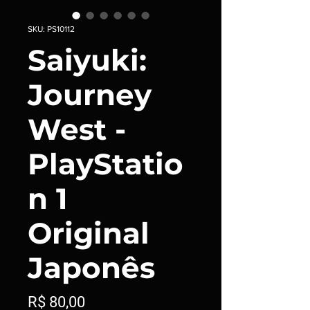
SKU: PS10112
Saiyuki:
Journey
West -
PlayStatio
n 1
Original
Japonês
Preço
R$ 80,00