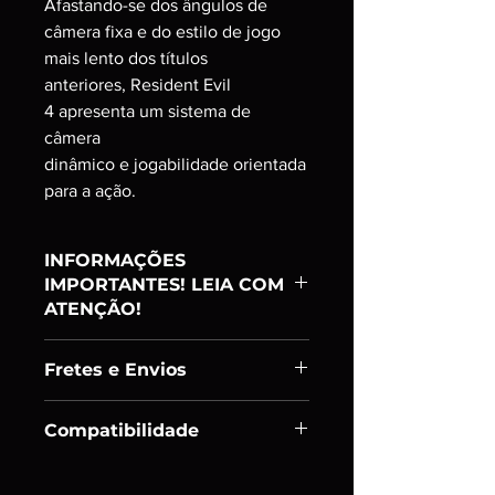
Afastando-se dos ângulos de
câmera fixa e do estilo de jogo
mais lento dos títulos
anteriores, Resident Evil
4 apresenta um sistema de
câmera
dinâmico e jogabilidade orientada
para a ação.
INFORMAÇÕES
IMPORTANTES! LEIA COM
ATENÇÃO!
Item:
Ranking A
Fretes e Envios
PRODUTO USADO;
ADQUIRIDO E TESTADO UM A UM;
Enviamos os itens em até 24h úteis
SÓ DISPONIBILIZAMOS PARA
Compatibilidade
após confirmação de pagamento.
VENDA ITENS EM CONDIÇÕES DE
Podem ocorrer eventuais atrasos, mas
USO;
- Playstation 2
que sempre serão avisados com
Algumas imagens dos produtos