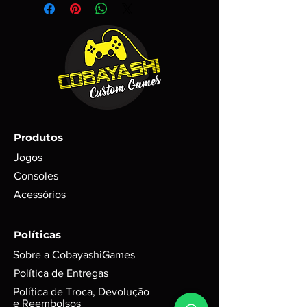
antecedência.
e/ou seus componentes são
Após a entrega de seus itens aos
meramente ilustrativos, todos os
Correios o prazo segue o indicado de
produtos contém fotos reais do
acordo com o CEP colocado no ato
produto, mas em adicional imagens
da compra e forma de envio escolhida.
ilustrativas;
(SEDEX, PAC etc..)
Trata-se de um item RARO com
poucas unidades em estoque;
Todos os itens são testados antes
do envio com garantia de
Produtos
funcionamento em foto;
Para itens mais novos, não é
Jogos
possível garantir se conteúdos
Consoles
digitais foram ou não foram
Acessórios
utilizados. Exemplo: códigos, DLC’s
e itens extras;
GARANTIA de 3 meses mediante
Políticas
selo de garantia intacto;
Sobre a CobayashiGames
Alguns produtos podem possui
riscos e sinais do tempo, mas
Política de Entregas
funciona perfeitamente. Para
Política de Troca, Devolução
jogos em d
isco, podem possuir
e Reembolsos