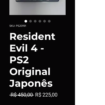
SKU: PS20191
Resident
Evil 4 -
PS2
Original
Japonês
Preço
Preço
 R$ 450,00 
R$ 225,00
normal
promocional