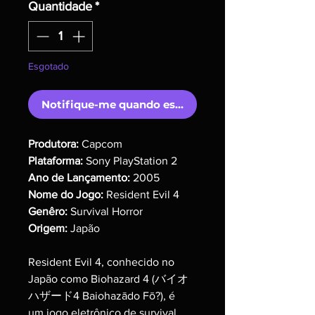
Quantidade
*
Esgotado
Notifique-me quando estiver disponível
Produtora:
Capcom
Plataforma:
Sony PlayStation 2
Ano de Lançamento:
2005
Nome do Jogo:
Resident Evil 4
Genêro:
Survival Horror
Origem:
Japão
Resident Evil 4, conhecido no
Japão como Biohazard 4 (バイオ
ハザード4 Baiohazādo Fō?), é
um jogo eletrônico de survival