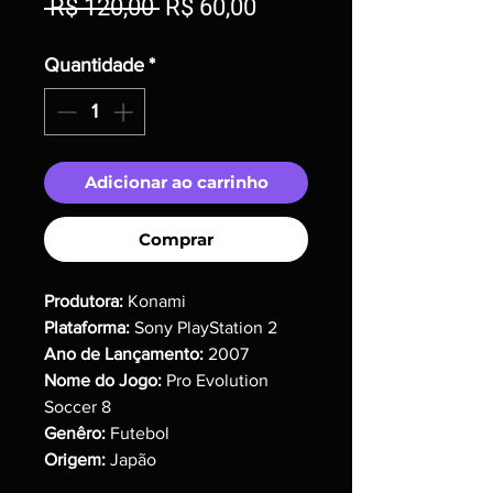
Preço
Preço
 R$ 120,00 
R$ 60,00
normal
promocional
Quantidade
*
Adicionar ao carrinho
Comprar
Produtora:
Konami
Plataforma:
Sony PlayStation 2
Ano de Lançamento:
2007
Nome do Jogo:
Pro Evolution
Soccer 8
Genêro:
Futebol
Origem:
Japão