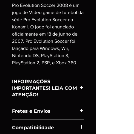
Pro Evolution Soccer 2008 é um
jogo de Video game de futebol da
série Pro Evolution Soccer da
Konami. O jogo foi anunciado
oficialmente em 18 de junho de
2007. Pro Evolution Soccer foi
lançado para Windows, Wii,
Nintendo DS, PlayStation 3,
PlayStation 2, PSP, e Xbox 360.
INFORMAÇÕES
IMPORTANTES! LEIA COM
ATENÇÃO!
Item:
Ranking A
Fretes e Envios
PRODUTO USADO;
ADQUIRIDO E TESTADO UM A UM;
Enviamos os itens em até 24h úteis
SÓ DISPONIBILIZAMOS PARA
Compatibilidade
após confirmação de pagamento.
VENDA ITENS EM CONDIÇÕES DE