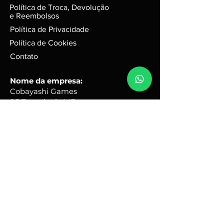
funciona perfeitamente. Para
Política de Troca, Devolução
jogos em d
isco, podem possuir
e Reembolsos
leves riscos que não interferem na
Política de Privacidade
performance do jogo.
Política de Cookies
Caixas e Embalagens:
Podem possuir pequenas avarias,
Contato
que não irão afetar a integridade
do produto.
Nome da empresa:
Cobayashi Games
R3 Tecnologia ME
CNPJ
50.075.243
/0001-67
Endereço comercial:
Rua Quinze, 31 - Portal Ville
Flamboyant - Porto Feliz -
SP
Brasil - CEP:
18540-690
Horário de Atendimento:
Seg - Sex: 9hs - 17hs