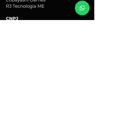
R3 Tecnologia ME
CNPJ
50.075.243
/0001-67
Endereço comercial:
Rua Quinze, 31 - Portal Ville
Flamboyant - Porto Feliz -
SP
Brasil - CEP:
18540-690
Horário de Atendimento:
Seg - Sex: 9hs - 17hs
renato@cobayashigames.com.br
+55 (15) 9 9614-4597
Meios de Pagamento