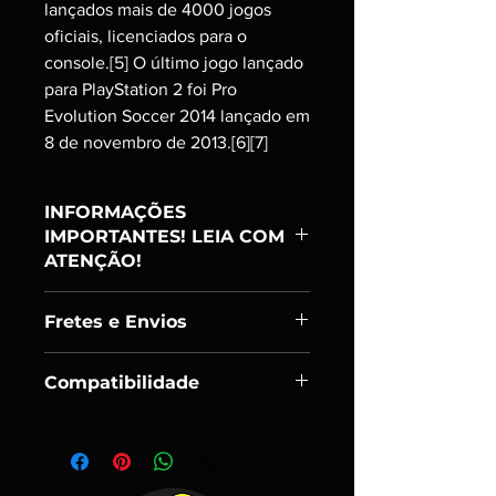
lançados mais de 4000 jogos
oficiais, licenciados para o
console.[5] O último jogo lançado
para PlayStation 2 foi Pro
Evolution Soccer 2014 lançado em
8 de novembro de 2013.[6][7]
INFORMAÇÕES
IMPORTANTES! LEIA COM
ATENÇÃO!
Item:
RANKING A
Fretes e Envios
PRODUTO USADO;
FUNCIONAMENTO CONFIRMADO ;
Enviamos os itens em até 24h úteis
GARANTIA 90 DIAS;
Compatibilidade
após confirmação de pagamento.
ITEM ORIGINAL COMPATÍVEL
Podem ocorrer eventuais atrasos, mas
APENAS COM JOGOS ORIGINAIS
- CONSOLE ORIGINAL COMPATÍVEL
que sempre serão avisados com
JAPONESES;
APENAS COM JOGOS ORIGINAIS
antecedência.
*Fotos reais do item.
JAPONESES;
Após a entrega de seus itens aos
- TVs modernas com Entrada A/V;