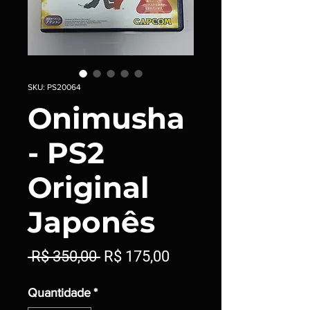
SKU: PS20064
Onimusha
- PS2
Original
Japonês
Preço
Preço
 R$ 350,00 
R$ 175,00
normal
promocional
Quantidade
*