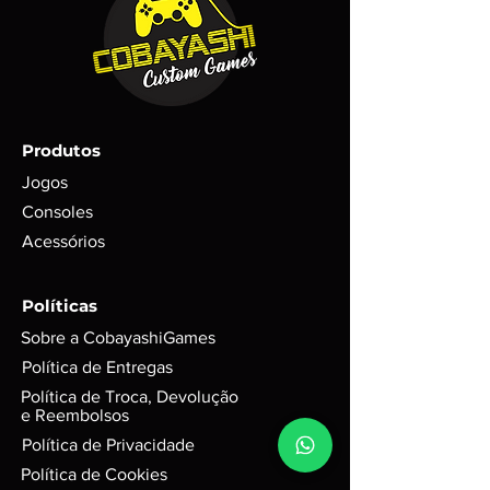
acordo com o CEP colocado no ato
produto, mas em adicional imagens
da compra e forma de envio escolhida.
ilustrativas;
(SEDEX, PAC etc..)
Trata-se de um item RARO com
poucas unidades em estoque;
Todos os itens são testados antes
do envio com garantia de
Produtos
funcionamento em foto;
Para itens mais novos, não é
Jogos
possível garantir se conteúdos
Consoles
digitais foram ou não foram
Acessórios
utilizados. Exemplo: códigos, DLC’s
e itens extras;
GARANTIA de 3 meses mediante
Políticas
selo de garantia intacto;
Sobre a CobayashiGames
Alguns produtos podem possui
riscos e sinais do tempo, mas
Política de Entregas
funciona perfeitamente. Para
Política de Troca, Devolução
jogos em d
isco, podem possuir
e Reembolsos
leves riscos que não interferem na
Política de Privacidade
performance do jogo.
Política de Cookies
Caixas e Embalagens: