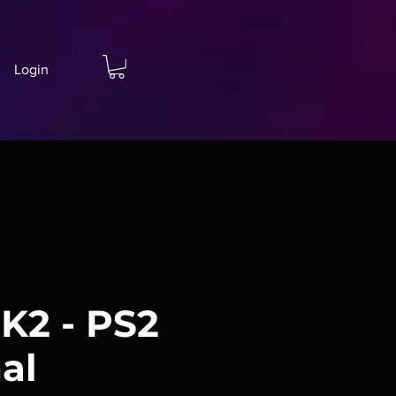
Login
K2 - PS2
al