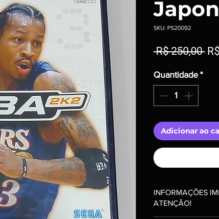
Japon
SKU: PS20092
Pr
 R$ 250,00 
R$
no
Quantidade
*
Adicionar ao c
INFORMAÇÕES IM
ATENÇÃO!