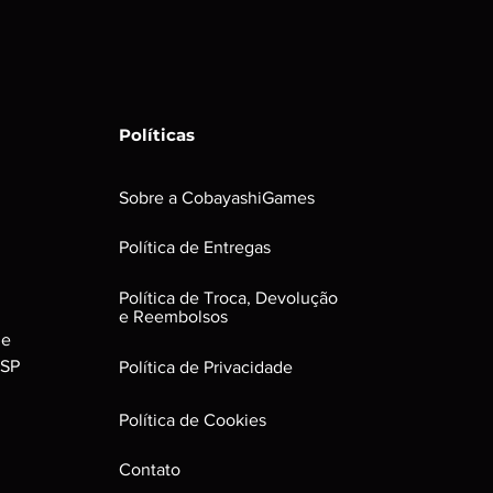
ns:
uenas avarias, que não irão afetar
roduto.
Políticas
Sobre a CobayashiGames
Política de Entregas
Política de Troca, Devolução
e Reembolsos
le
 SP
Política de Privacidade
Política de Cookies
Contato