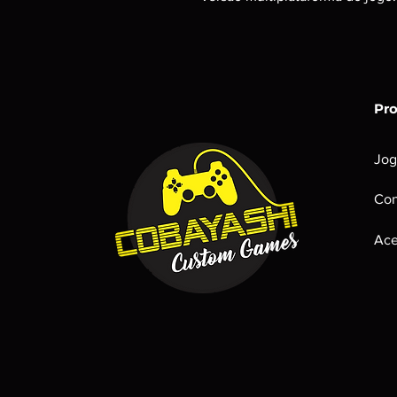
Pr
Jog
Con
Ace