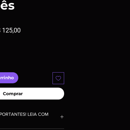
ês
eço
Preço
 125,00
rmal
promocional
arrinho
Comprar
PORTANTES! LEIA COM