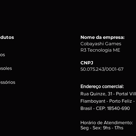
Caixas e Embalage
Podem possuir peq
a integridade do p
odutos
Nome da empresa:
Cobayashi Games
R3 Tecnologia ME
os
CNPJ
soles
50.075.243/0001-67
ssórios
Endereço comercial:
Rua Quinze, 31 - Portal Vil
Flamboyant - Porto Feliz -
Brasil - CEP: 18540-690
Horário de Atendimento:
Seg - Sex: 9hs - 17hs