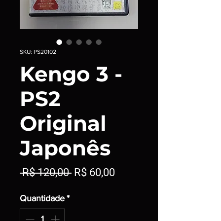
SKU: PS20102
Kengo 3 -
PS2
Original
Japonês
Preço
Preço
 R$ 120,00 
R$ 60,00
normal
promocional
Quantidade
*