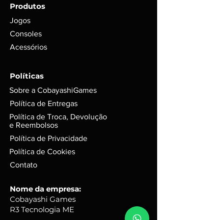
Produtos
funcionamento em foto;
Para itens mais novos, não é
Jogos
possível garantir se conteúdos
Consoles
digitais foram ou não foram
Acessórios
utilizados. Exemplo: códigos, DLC’s
e itens extras;
GARANTIA de 3 meses mediante
Políticas
selo de garantia intacto;
Sobre a CobayashiGames
Alguns produtos podem possui
riscos e sinais do tempo, mas
Política de Entregas
funciona perfeitamente. Para
Política de Troca, Devolução
jogos em d
isco, podem possuir
e Reembolsos
leves riscos que não interferem na
Política de Privacidade
performance do jogo.
Política de Cookies
Caixas e Embalagens:
Podem possuir pequenas avarias,
Contato
que não irão afetar a integridade
do produto.
Nome da empresa:
Cobayashi Games
R3 Tecnologia ME