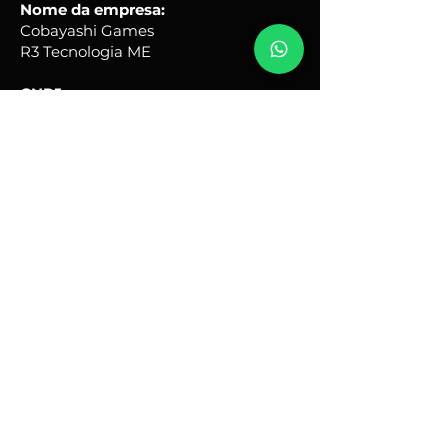
Nome da empresa:
Cobayashi Games
R3 Tecnologia ME
CNPJ
50.075.243
/0001-67
Endereço comercial:
Rua Quinze, 31 - Portal Ville
Flamboyant - Porto Feliz -
SP
Brasil - CEP:
18540-690
Horário de Atendimento:
Seg - Sex: 9hs - 17hs
renato@cobayashigames.com.br
+55 (15) 9 9614-4597