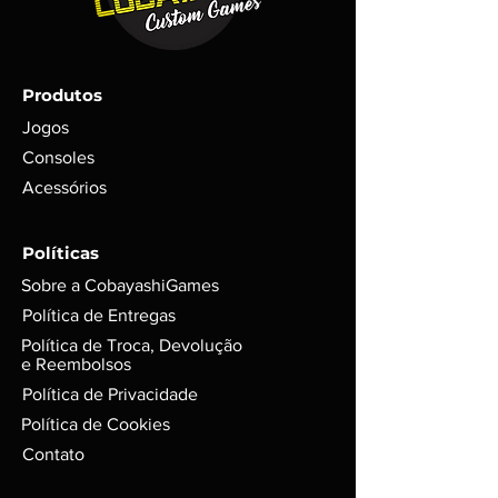
Trata-se de um item RARO com
poucas unidades em estoque;
Todos os itens são testados antes
do envio com garantia de
Produtos
funcionamento em foto;
Para itens mais novos, não é
Jogos
possível garantir se conteúdos
Consoles
digitais foram ou não foram
Acessórios
utilizados. Exemplo: códigos, DLC’s
e itens extras;
GARANTIA de 3 meses mediante
Políticas
selo de garantia intacto;
Sobre a CobayashiGames
Alguns produtos podem possui
riscos e sinais do tempo, mas
Política de Entregas
funciona perfeitamente. Para
Política de Troca, Devolução
jogos em d
isco, podem possuir
e Reembolsos
leves riscos que não interferem na
Política de Privacidade
performance do jogo.
Política de Cookies
Caixas e Embalagens:
Podem possuir pequenas avarias,
Contato
que não irão afetar a integridade
do produto.