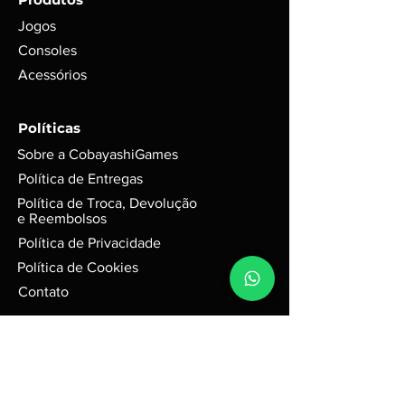
funcionamento em foto;
Para itens mais novos, não é
Jogos
possível garantir se conteúdos
Consoles
digitais foram ou não foram
Acessórios
utilizados. Exemplo: códigos, DLC’s
e itens extras;
GARANTIA de 3 meses mediante
Políticas
selo de garantia intacto;
Sobre a CobayashiGames
Alguns produtos podem
conter riscos e sinais do tempo,
Política de Entregas
mas funciona perfeitamente. Para
Política de Troca, Devolução
jogos em d
isco, podem possuir
e Reembolsos
leves riscos que não interferem na
Política de Privacidade
performance do jogo.
Política de Cookies
Caixas e Embalagens:
Podem possuir pequenas avarias,
Contato
que não irão afetar a integridade
do produto.
Nome da empresa:
Cobayashi Games
R3 Tecnologia ME