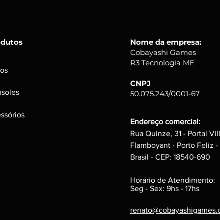
intacto;
Alguns produtos p
tempo, mas funci
d
isco, podem poss
odutos
Nome da empresa:
interferem na per
Cobayashi Games
Caixas e Embalage
R3 Tecnologia ME
Podem possuir peq
os
a integridade do p
CNPJ
soles
50.075.243/0001-67
ssórios
Endereço comercial:
Rua Quinze, 31 - Portal Vil
Flamboyant - Porto Feliz -
Brasil - CEP: 18540-690
Horário de Atendimento:
Seg - Sex: 9hs - 17hs
renato@cobayashigames.