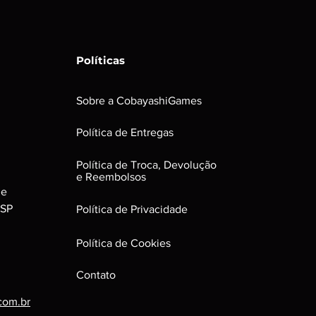
odem possui riscos e sinais do
ona perfeitamente. Para jogos em
uir leves riscos que não
Políticas
formance do jogo.
ns:
uenas avarias, que não irão afetar
Sobre a CobayashiGames
roduto.
Política de Entregas
Política de Troca, Devolução
e Reembolsos
le
 SP
Política de Privacidade
Política de Cookies
Contato
com.br