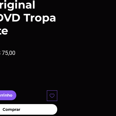
riginal
DVD Tropa
te
eço
Preço
 75,00
rmal
promocional
arrinho
Comprar