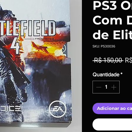
PS3 O
Com 
de Eli
SKU: PS30036
Pr
 R$ 150,00 
R$
no
Quantidade
*
Adicionar ao c