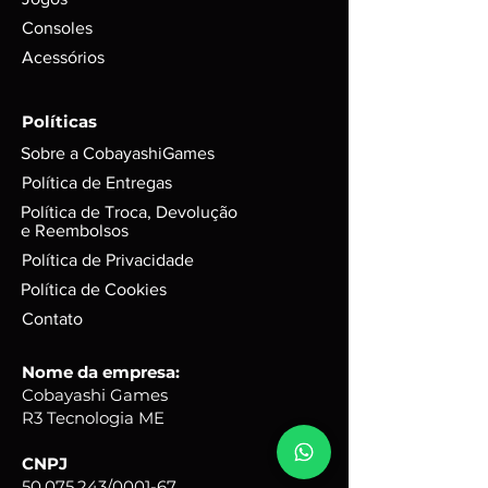
funcionamento em foto;
Consoles
Para itens mais novos, não é
Acessórios
possível garantir se conteúdos
digitais foram ou não foram
utilizados. Exemplo: códigos, DLC’s
Políticas
e itens extras;
Sobre a CobayashiGames
GARANTIA de 3 meses mediante
selo de garantia intacto;
Política de Entregas
Alguns produtos podem possui
Política de Troca, Devolução
riscos e sinais do tempo, mas
e Reembolsos
funciona perfeitamente. Para
Política de Privacidade
jogos em d
isco, podem possuir
Política de Cookies
leves riscos que não interferem na
performance do jogo.
Contato
Caixas e Embalagens:
Podem possuir pequenas avarias,
Nome da empresa:
que não irão afetar a integridade
Cobayashi Games
do produto.
R3 Tecnologia ME
CNPJ
50.075.243
/0001-67