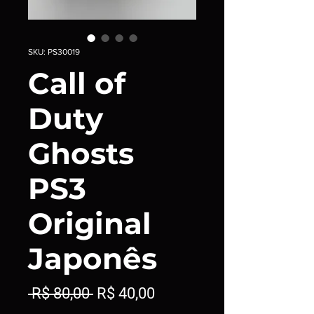
SKU: PS30019
Call of
Duty
Ghosts
PS3
Original
Japonês
Preço
Preço
 R$ 80,00 
R$ 40,00