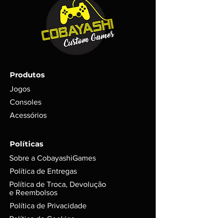
Correios o prazo segue o indicado de
produtos contém fotos reais do
acordo com o CEP colocado no ato
produto, mas em adicional imagens
da compra e forma de envio escolhida.
ilustrativas;
(SEDEX, PAC etc..)
Trata-se de um item RARO com
poucas unidades em estoque;
Todos os itens são testados antes
do envio com garantia de
Produtos
funcionamento em foto;
Para itens mais novos, não é
Jogos
possível garantir se conteúdos
Consoles
digitais foram ou não foram
Acessórios
utilizados. Exemplo: códigos, DLC’s
e itens extras;
GARANTIA de 3 meses mediante
Políticas
selo de garantia intacto;
Sobre a CobayashiGames
Alguns produtos podem possui
riscos e sinais do tempo, mas
Política de Entregas
funciona perfeitamente. Para
Política de Troca, Devolução
jogos em d
isco, podem possuir
e Reembolsos
leves riscos que não interferem na
Política de Privacidade
performance do jogo.