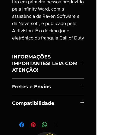
tiro em primeira pessoa produzido
pela Infinity Ward, com a
assistência da Raven Software e
da Neversoft, e publicado pela
Activision. É o décimo jogo
eletrônico da franquia Call of Duty
INFORMAÇÕES
IMPORTANTES! LEIA COM
ATENÇÃO!
Item:
Ranking A
Fretes e Envios
PRODUTO USADO;
ADQUIRIDO E TESTADO UM A UM;
Enviamos os itens em até 24h úteis
SÓ DISPONIBILIZAMOS PARA
Compatibilidade
após confirmação de pagamento.
VENDA ITENS EM CONDIÇÕES DE
Podem ocorrer eventuais atrasos, mas
USO;
- Playstation 3
que sempre serão avisados com
Algumas imagens dos produtos
antecedência.
e/ou seus componentes são
Após a entrega de seus itens aos
meramente ilustrativos, todos os