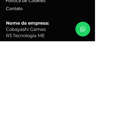
Política de Cookies
Caixas e Embalagens:
Podem possuir pequenas avarias,
Contato
que não irão afetar a integridade
do produto.
Nome da empresa:
Cobayashi Games
R3 Tecnologia ME
CNPJ
50.075.243
/0001-67
Endereço comercial:
Rua Quinze, 31 - Portal Ville
Flamboyant - Porto Feliz -
SP
Brasil - CEP:
18540-690
Horário de Atendimento:
Seg - Sex: 9hs - 17hs
renato@cobayashigames.com.br
+55 (15) 9 9614-4597