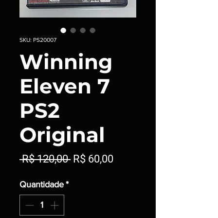
SKU: PS20007
Winning
Eleven 7
PS2
Original
Preço
Preço
 R$ 120,00 
R$ 60,00
normal
promocional
Quantidade
*