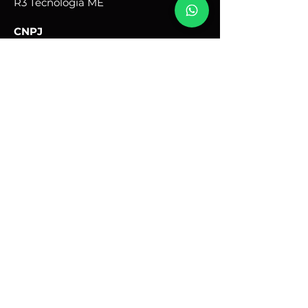
R3 Tecnologia ME
CNPJ
50.075.243
/0001-67
Endereço comercial:
Rua Quinze, 31 - Portal Ville
Flamboyant - Porto Feliz -
SP
Brasil - CEP:
18540-690
Horário de Atendimento:
Seg - Sex: 9hs - 17hs
renato@cobayashigames.com.br
+55 (15) 9 9614-4597
Meios de Pagamento