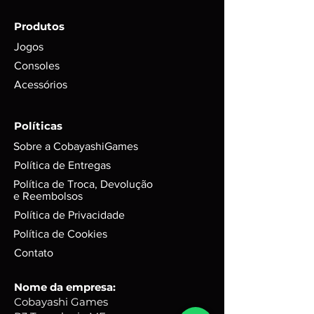
do envio com garantia de
Produtos
funcionamento em foto;
Para itens mais novos, não é
Jogos
possível garantir se conteúdos
Consoles
digitais foram ou não foram
Acessórios
utilizados. Exemplo: códigos, DLC’s
e itens extras;
GARANTIA de 3 meses mediante
Políticas
selo de garantia intacto;
Sobre a CobayashiGames
Alguns produtos podem possui
riscos e sinais do tempo, mas
Política de Entregas
funciona perfeitamente. Para
Política de Troca, Devolução
jogos em d
isco, podem possuir
e Reembolsos
leves riscos que não interferem na
Política de Privacidade
performance do jogo.
Política de Cookies
Caixas e Embalagens:
Podem possuir pequenas avarias,
Contato
que não irão afetar a integridade
do produto.
Nome da empresa:
Cobayashi Games