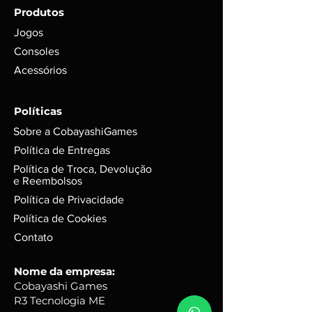
do envio com garantia de
Produtos
funcionamento em foto;
Para itens mais novos, não é
Jogos
possível garantir se conteúdos
Consoles
digitais foram ou não foram
Acessórios
utilizados. Exemplo: códigos, DLC’s
e itens extras;
GARANTIA de 3 meses mediante
Políticas
selo de garantia intacto;
Sobre a CobayashiGames
Alguns produtos podem possui
riscos e sinais do tempo, mas
Política de Entregas
funciona perfeitamente. Para
Política de Troca, Devolução
jogos em d
isco, podem possuir
e Reembolsos
leves riscos que não interferem na
Política de Privacidade
performance do jogo.
Política de Cookies
Caixas e Embalagens:
Podem possuir pequenas avarias,
Contato
que não irão afetar a integridade
do produto.
Nome da empresa:
Cobayashi Games
R3 Tecnologia ME