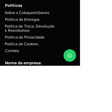
GARANTIA de 3 meses mediante
Políticas
selo de garantia intacto;
Sobre a CobayashiGames
Alguns produtos podem possui
riscos e sinais do tempo, mas
Política de Entregas
funciona perfeitamente. Para
Política de Troca, Devolução
jogos em d
isco, podem possuir
e Reembolsos
leves riscos que não interferem na
Política de Privacidade
performance do jogo.
Política de Cookies
Caixas e Embalagens:
Podem possuir pequenas avarias,
Contato
que não irão afetar a integridade
do produto.
Nome da empresa:
Cobayashi Games
R3 Tecnologia ME
CNPJ
50.075.243
/0001-67
Endereço comercial:
Rua Quinze, 31 - Portal Ville
Flamboyant - Porto Feliz -