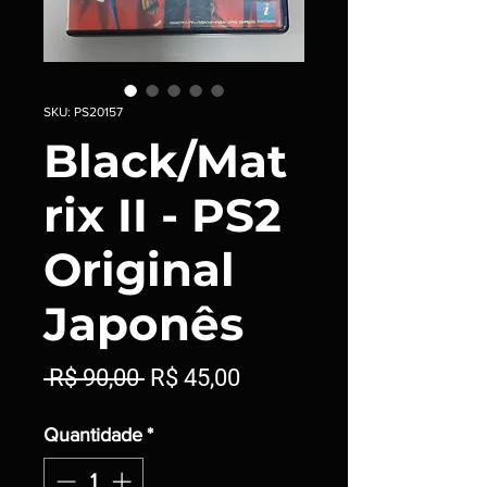
SKU: PS20157
Black/Mat
rix II - PS2
Original
Japonês
Preço
Preço
 R$ 90,00 
R$ 45,00
normal
promocional
Quantidade
*