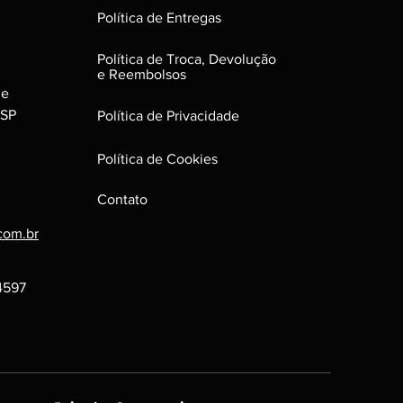
ona perfeitamente. Para jogos em
Política de Entregas
uir leves riscos que não
formance do jogo.
Política de Troca, Devolução
ns:
e Reembolsos
uenas avarias, que não irão afetar
le
roduto.
 SP
Política de Privacidade
Política de Cookies
Contato
com.br
-4597