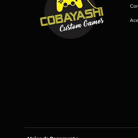
Con
Ace