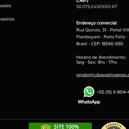
CNPJ
tempo, mas funci
soles
50.075.243/0001-67
d
isco, podem poss
interferem na per
ssórios
Caixas e Embalage
Endereço comercial:
Podem possuir peq
Rua Quinze, 31 - Portal Vil
a integridade do p
Flamboyant - Porto Feliz -
Brasil - CEP: 18540-690
Horário de Atendimento:
Seg - Sex: 9hs - 17hs
renato@cobayashigames.
+55 (15) 9 9614