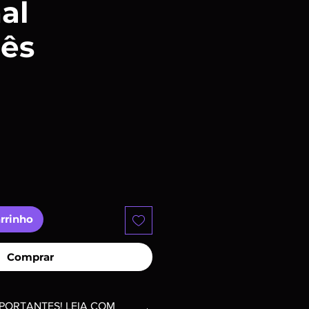
al
ês
ço
arrinho
Comprar
PORTANTES! LEIA COM